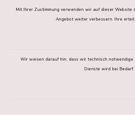
Mit Ihrer Zustimmung verwenden wir auf dieser Website s
Verwaltungsgemeinschaft
Öffnung
Angebot weiter verbessern. Ihre erteil
Pfaffing
Pfaffin
Montag bis 
Außenstelle Albaching
Hohenlindener Str. 2a
8.00 bis 1
83544 Albaching
Wir weisen darauf hin, dass wir technisch notwendige 
Montag zusä
Dienste wird bei Bedarf
08076 9198-70
14.00 bis 
poststelle@vgem-pfaffing.de
Kontakt
Barrierefreiheit
Datenschutz