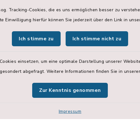
og. Tracking-Cookies, die es uns ermöglichen besser zu versteh
szeiten in
Öffnungszeiten
te Einwilligung hierfür können Sie jederzeit über den Link in uns
g, Schulstraße 3:
Albaching,
Hohenlindener St
Ich stimme zu
Ich stimme nicht zu
Freitag:
Dienstag:
2.00 Uhr
8:30 bis 11.30 Uhr
Cookies einsetzen, um eine optimale Darstellung unserer Website
tzlich:
 gesondert abgefragt. Weitere Informationen finden Sie in unser
Donnerstag:
18.00 Uhr
14.00 bis 18.00 Uhr
Zur Kenntnis genommen
Impressum
Impressum
Sitemap
Cookie-Einstellungen