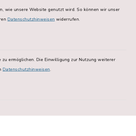
en, wie unsere Website genutzt wird. So können wir unser
Quicklinks
eren
Datenschutzhinweisen
widerrufen.
r. 2a:
Bankverbindungen
Landratsamt Rosenheim
Geoportal
 zu ermöglichen. Die Einwilligung zur Nutzung weiterer
en
Datenschutzhinweisen
.
Hallenbelegungsplan
Apps