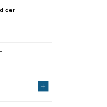
nd der
-