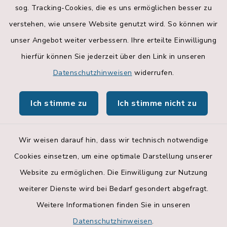
sog. Tracking-Cookies, die es uns ermöglichen besser zu
Bankverbindungen
verstehen, wie unsere Website genutzt wird. So können wir
Landratsamt Rosenheim
unser Angebot weiter verbessern. Ihre erteilte Einwilligung
hierfür können Sie jederzeit über den Link in unseren
Geoportal
Datenschutzhinweisen
widerrufen.
Hallenbelegungsplan
Ich stimme zu
Ich stimme nicht zu
Apps
Wir weisen darauf hin, dass wir technisch notwendige
Cookies einsetzen, um eine optimale Darstellung unserer
Website zu ermöglichen. Die Einwilligung zur Nutzung
Kontakt
weiterer Dienste wird bei Bedarf gesondert abgefragt.
Weitere Informationen finden Sie in unseren
Barrierefreiheit
Datenschutzhinweisen
.