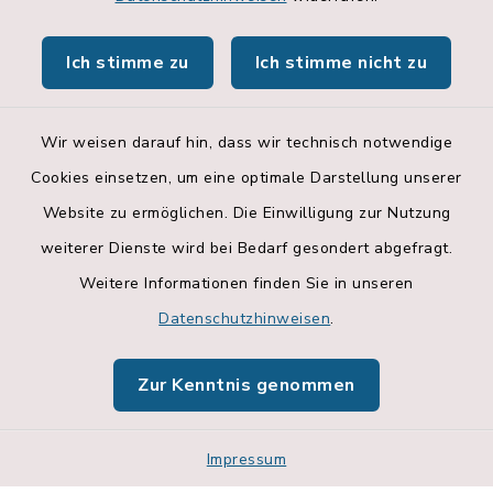
Hallenbelegungsplan
Ich stimme zu
Ich stimme nicht zu
Apps
Wir weisen darauf hin, dass wir technisch notwendige
Cookies einsetzen, um eine optimale Darstellung unserer
Website zu ermöglichen. Die Einwilligung zur Nutzung
Kontakt
weiterer Dienste wird bei Bedarf gesondert abgefragt.
Weitere Informationen finden Sie in unseren
Barrierefreiheit
Datenschutzhinweisen
.
Datenschutz
Zur Kenntnis genommen
Impressum
Sitemap
Impressum