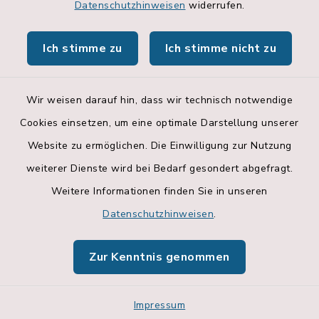
Datenschutzhinweisen
widerrufen.
Hallenbelegungsplan
Ich stimme zu
Ich stimme nicht zu
Apps
Wir weisen darauf hin, dass wir technisch notwendige
Cookies einsetzen, um eine optimale Darstellung unserer
Website zu ermöglichen. Die Einwilligung zur Nutzung
Kontakt
weiterer Dienste wird bei Bedarf gesondert abgefragt.
Weitere Informationen finden Sie in unseren
Barrierefreiheit
Datenschutzhinweisen
.
Datenschutz
Zur Kenntnis genommen
Impressum
Impressum
Sitemap