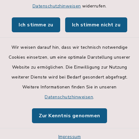
Datenschutzhinweisen
widerrufen.
Hallenbelegungsplan
Ich stimme zu
Ich stimme nicht zu
Apps
Wir weisen darauf hin, dass wir technisch notwendige
Cookies einsetzen, um eine optimale Darstellung unserer
Website zu ermöglichen. Die Einwilligung zur Nutzung
Kontakt
weiterer Dienste wird bei Bedarf gesondert abgefragt.
Weitere Informationen finden Sie in unseren
Barrierefreiheit
Datenschutzhinweisen
.
Datenschutz
Zur Kenntnis genommen
Impressum
Impressum
Sitemap