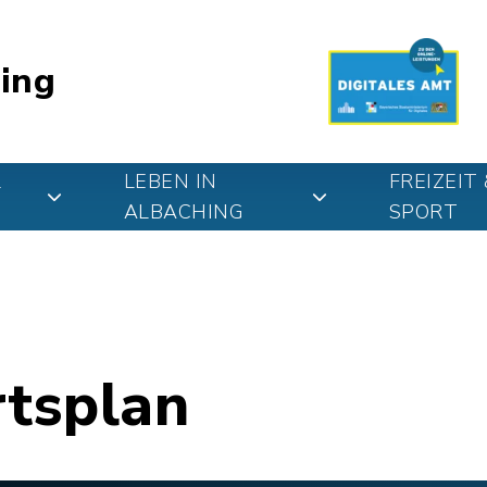
ing
&
LEBEN IN
FREIZEIT 
ALBACHING
SPORT
rtsplan