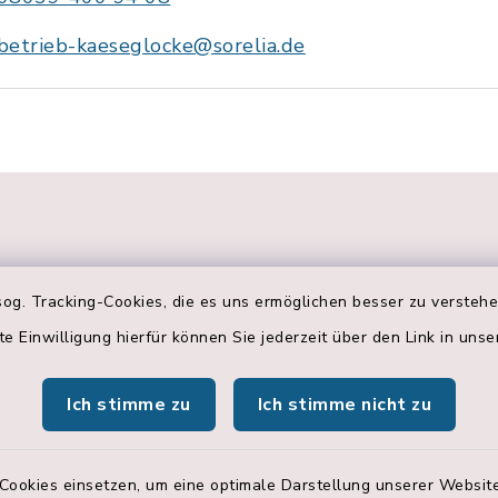
betrieb-kaeseglocke@sorelia.de
g
og. Tracking-Cookies, die es uns ermöglichen besser zu versteh
te Einwilligung hierfür können Sie jederzeit über den Link in uns
szeiten in
Öffnungszeiten
Ich stimme zu
Ich stimme nicht zu
g, Schulstraße 3:
Albaching,
Hohenlindener St
Freitag:
Cookies einsetzen, um eine optimale Darstellung unserer Website