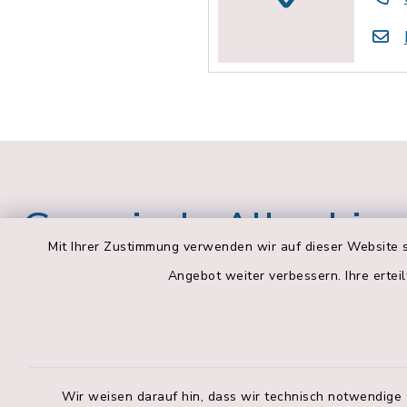
Gemeinde Albachin
Mit Ihrer Zustimmung verwenden wir auf dieser Website s
Angebot weiter verbessern. Ihre erteil
Verwaltungsgemeinschaft
Öffnung
Pfaffing
Pfaffin
Montag bis 
Außenstelle Albaching
Wir weisen darauf hin, dass wir technisch notwendige 