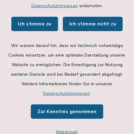
Datenschutzhinweisen
widerrufen.
Hallenbelegungsplan
Ich stimme zu
Ich stimme nicht zu
Apps
Wir weisen darauf hin, dass wir technisch notwendige
Cookies einsetzen, um eine optimale Darstellung unserer
Website zu ermöglichen. Die Einwilligung zur Nutzung
Kontakt
weiterer Dienste wird bei Bedarf gesondert abgefragt.
Weitere Informationen finden Sie in unseren
Barrierefreiheit
Datenschutzhinweisen
.
Datenschutz
Zur Kenntnis genommen
Impressum
Impressum
Sitemap