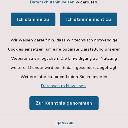
Datenschutzhinweisen
widerrufen.
Hallenbelegungsplan
Ich stimme zu
Ich stimme nicht zu
Apps
Wir weisen darauf hin, dass wir technisch notwendige
Cookies einsetzen, um eine optimale Darstellung unserer
Website zu ermöglichen. Die Einwilligung zur Nutzung
Kontakt
weiterer Dienste wird bei Bedarf gesondert abgefragt.
Weitere Informationen finden Sie in unseren
Barrierefreiheit
Datenschutzhinweisen
.
Datenschutz
Zur Kenntnis genommen
Impressum
Impressum
Sitemap