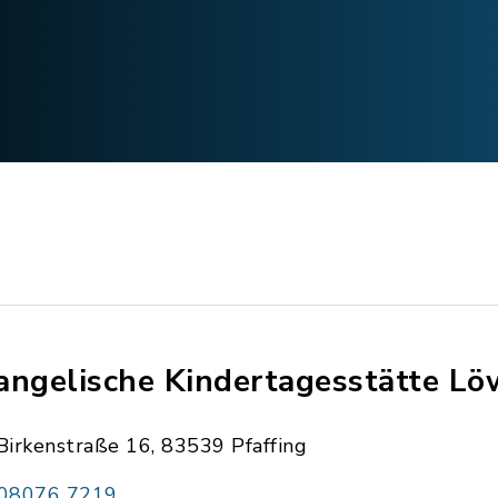
angelische Kindertagesstätte L
Birkenstraße 16, 83539 Pfaffing
08076 7219