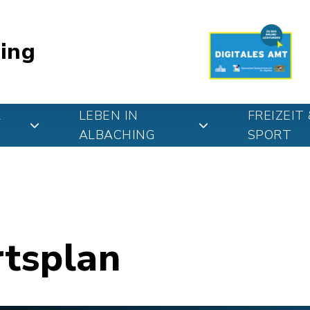
ing
&
LEBEN IN
FREIZEIT 
ALBACHING
SPORT
rtsplan