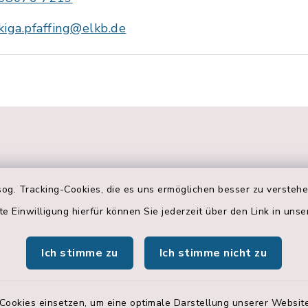
kiga.pfaffing@elkb.de
g
og. Tracking-Cookies, die es uns ermöglichen besser zu versteh
te Einwilligung hierfür können Sie jederzeit über den Link in uns
szeiten in
Öffnungszeiten
Ich stimme zu
Ich stimme nicht zu
g, Schulstraße 3:
Albaching,
Hohenlindener St
Freitag:
Cookies einsetzen, um eine optimale Darstellung unserer Website