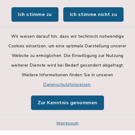
Hallenbelegungsplan
Ich stimme zu
Ich stimme nicht zu
Apps
Wir weisen darauf hin, dass wir technisch notwendige
Cookies einsetzen, um eine optimale Darstellung unserer
Website zu ermöglichen. Die Einwilligung zur Nutzung
Kontakt
weiterer Dienste wird bei Bedarf gesondert abgefragt.
Weitere Informationen finden Sie in unseren
Barrierefreiheit
Datenschutzhinweisen
.
Datenschutz
Zur Kenntnis genommen
Impressum
Impressum
Sitemap