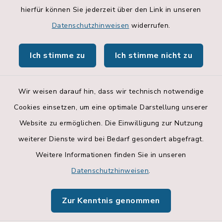
hierfür können Sie jederzeit über den Link in unseren
Geoportal
Datenschutzhinweisen
widerrufen.
Hallenbelegungsplan
Ich stimme zu
Ich stimme nicht zu
Apps
Wir weisen darauf hin, dass wir technisch notwendige
Cookies einsetzen, um eine optimale Darstellung unserer
Website zu ermöglichen. Die Einwilligung zur Nutzung
Kontakt
weiterer Dienste wird bei Bedarf gesondert abgefragt.
Weitere Informationen finden Sie in unseren
Barrierefreiheit
Datenschutzhinweisen
.
Datenschutz
Zur Kenntnis genommen
Impressum