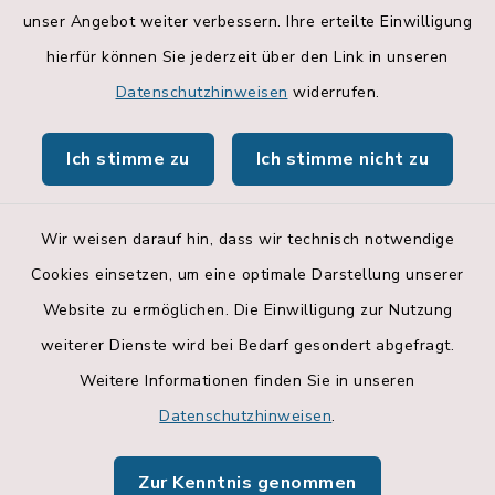
Landratsamt Rosenheim
unser Angebot weiter verbessern. Ihre erteilte Einwilligung
hierfür können Sie jederzeit über den Link in unseren
Geoportal
Datenschutzhinweisen
widerrufen.
Hallenbelegungsplan
Ich stimme zu
Ich stimme nicht zu
Apps
Wir weisen darauf hin, dass wir technisch notwendige
Cookies einsetzen, um eine optimale Darstellung unserer
Website zu ermöglichen. Die Einwilligung zur Nutzung
Kontakt
weiterer Dienste wird bei Bedarf gesondert abgefragt.
Weitere Informationen finden Sie in unseren
Barrierefreiheit
Datenschutzhinweisen
.
Datenschutz
Zur Kenntnis genommen